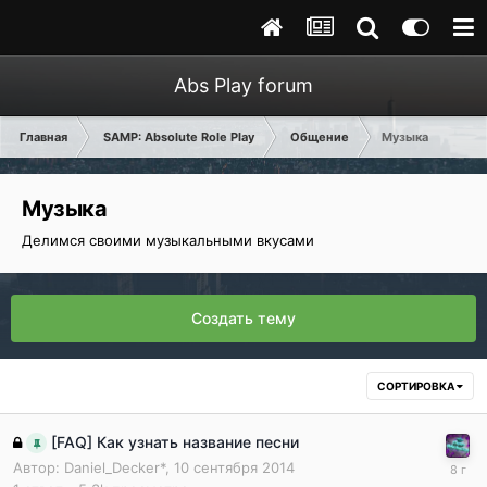
Abs Play forum
Главная
SAMP: Absolute Role Play
Общение
Музыка
Музыка
Делимся своими музыкальными вкусами
Создать тему
СОРТИРОВКА
[FAQ] Как узнать название песни
Автор:
Daniel_Decker*
,
10 сентября 2014