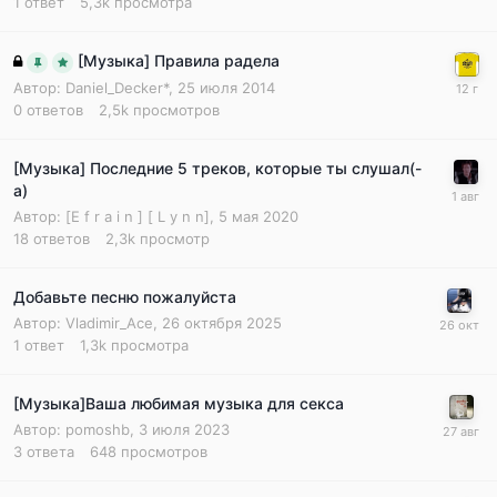
1
ответ
5,3k
просмотра
[Музыка] Правила радела
Автор:
Daniel_Decker*
,
25 июля 2014
0
ответов
2,5k
просмотров
[Музыка] Последние 5 треков, которые ты слушал(-
а)
Автор:
[E f r a i n ] [ L y n n]
,
5 мая 2020
18
ответов
2,3k
просмотр
Добавьте песню пожалуйста
Автор:
Vladimir_Ace
,
26 октября 2025
1
ответ
1,3k
просмотра
[Музыка]Ваша любимая музыка для секса
Автор:
pomoshb
,
3 июля 2023
3
ответа
648
просмотров