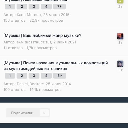
1
2
3
4
7
Автор:
Kane Moreno
,
26 марта 2015
156
ответов
22,9k
просмотров
[Музыка] Ваш любимый жанр музыки?
Автор:
sᴀᴍ ɪɴᴅᴇsᴛʀᴜᴄᴛɪʙʟᴇ
,
2 июня 2021
11
ответов
1,7k
просмотров
[Музыка] Поиск названия музыкальных композиций
из мультимедийных источников
1
2
3
4
5
Автор:
Daniel_Decker*
,
25 июля 2014
100
ответов
14,1k
просмотров
Подписчики
0