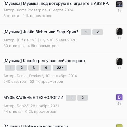
[Музыка] Музыка, под которую вы играете в ABS RP.
Автор:
Xoma Proserpine
,
6 марта 2024
3
ответа
1,1k
просмотров
[Музыка] Justin Bieber или Егор Крид?
1
2
Автор:
[E f r a i n ] [ L y n n]
,
5 мая 2020
30
ответов
4,8k
просмотров
[Музыка] Какой трек у вас сейчас играет
1
2
3
4
22
Автор:
Daniel_Decker*
,
10 сентября 2014
540
ответов
52,4k
просмотров
МУЗЫКАЛЬНЫЕ ТЕХНОЛОГИИ
1
2
Автор:
Бор2З
,
28 ноября 2021
44
ответа
6,2k
просмотров
[Музыка] Любимые исполнители