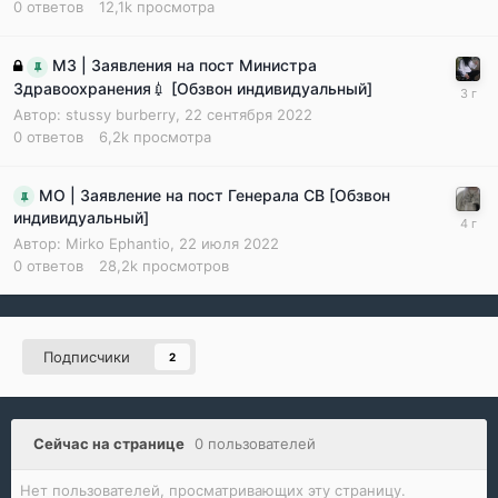
0
ответов
12,1k
просмотра
МЗ | Заявления на пост Министра
Здравоохранения💉 [Обзвон индивидуальный]
Автор:
stussy burberry
,
22 сентября 2022
0
ответов
6,2k
просмотра
МО | Заявление на пост Генерала СВ [Обзвон
индивидуальный]
Автор:
Mirko Ephantio
,
22 июля 2022
0
ответов
28,2k
просмотров
Подписчики
2
Сейчас на странице
0 пользователей
Нет пользователей, просматривающих эту страницу.