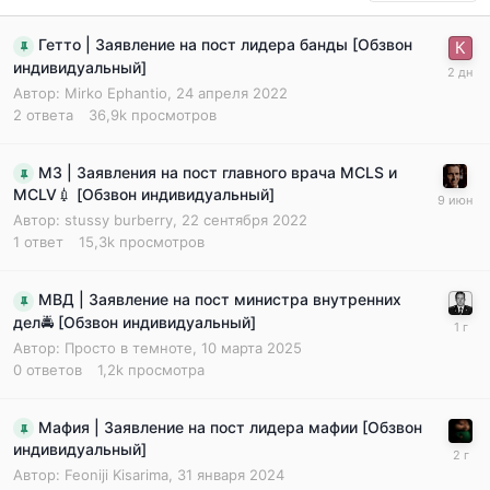
Гетто | Заявление на пост лидера банды [Обзвон
индивидуальный]
Автор:
Mirko Ephantio
,
24 апреля 2022
2
ответа
36,9k
просмотров
МЗ | Заявления на пост главного врача MCLS и
MCLV💉 [Обзвон индивидуальный]
Автор:
stussy burberry
,
22 сентября 2022
1
ответ
15,3k
просмотров
МВД | Заявление на пост министра внутренних
дел🚔 [Обзвон индивидуальный]
Автор:
Просто в темноте
,
10 марта 2025
0
ответов
1,2k
просмотра
Мафия | Заявление на пост лидера мафии [Обзвон
индивидуальный]
Автор:
Feoniji Kisarima
,
31 января 2024