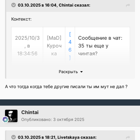
03.10.2025 в 16:04,
Chintai
сказал:
Контекст:
[
2025/10/3
[MaD]
Сообщение в чат:
4
, в
Куроч
35 ты еще у
6
18:34:56
ка
чинтая?
]
Раскрыть
[
2025/10/
[che
Сообщение в чат: в
3
3, в
]fra
каком смысле "у
А что тогда когда тебе другие писали ты им мут не дал ?
5
18:35:13
gins
чинтая?"
]
[
Chintai
[MaD]
2025/10/3,
4
Сообщение в чат:
Опубликовано:
3 октября 2025
Куроч
в 18:35:20
6
ну в плане {ton}
ка
]
03.10.2025 в 18:21,
Livetskaya
сказал: