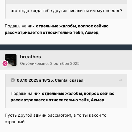
В третьем выражении как раз и используется эмодзи
что тогда когда тебе другие писали ты им мут не дал ?
с языком,
аналогия вполне очевидная, что относится
к разжиганию конфликта
, насчет дезинформации
Подашь на них
отдельные жалобы, вопрос сейчас
был миссклик, срок автозаглушки не поменялся,
рассматривается относительно тебя, Ахмед
здесь же все по делу.
breathes
Опубликовано:
3 октября 2025
03.10.2025 в 18:25,
Chintai
сказал:
Подашь на них
отдельные жалобы, вопрос сейчас
рассматривается относительно тебя, Ахмед
Пусть другой админ рассмотрит, а то ты какой то
странный.