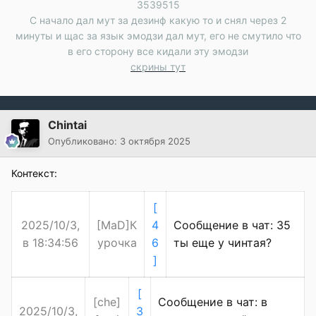
3539515
С начало дал мут за дезинф какую то и снял через 2
минуты и щас за язык эмодзи дал мут, его не смутило что
в его сторону все кидали эту эмодзи
скрины тут
Chintai
Опубликовано:
3 октября 2025
Контекст:
[
2025/10/3,
[MaD]К
4
Сообщение в чат: 35
в 18:34:56
урочка
6
ты еще у чинтая?
]
[
[che]
Сообщение в чат: в
2025/10/3,
3