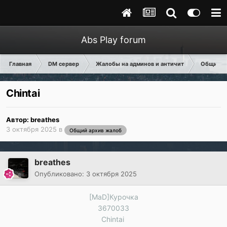
Abs Play forum
Главная
DM сервер
Жалобы на админов и античит
Общий а
Chintai
Автор:
breathes
3 октября 2025
в
Общий архив жалоб
breathes
Опубликовано:
3 октября 2025
[MaD]Курочка
3670033
Chintai