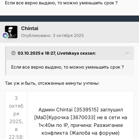
Если все верно выдано, то можно уменьшить срок ?
Chintai
Опубликовано:
3 октября 2025
03.10.2025 в 18:27,
Livetskaya
сказал:
Если все верно выдано, то можно уменьшить срок ?
Так уж и быть, отсиженные минуты учтены:
3
октяб
Админ Chintai [3539515] заглушил
ря
[MaD]Курочка [3670033] не в сети на
2025,
1ч:40м по IP, причина: Разжигание
в
конфликта (Жалоба на форуме)
22:58: