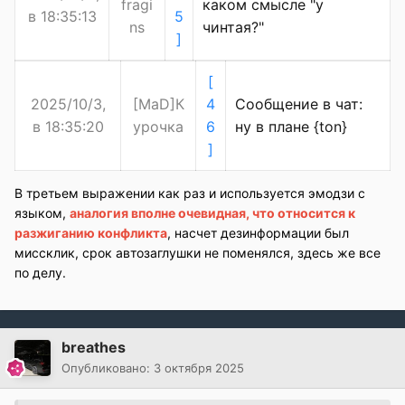
fragi
каком смысле "у
в 18:35:13
5
ns
чинтая?"
]
[
2025/10/3,
[MaD]К
4
Сообщение в чат:
в 18:35:20
урочка
6
ну в плане {ton}
]
В третьем выражении как раз и используется эмодзи с
языком,
аналогия вполне очевидная, что относится к
разжиганию конфликта
, насчет дезинформации был
миссклик, срок автозаглушки не поменялся, здесь же все
по делу.
breathes
Опубликовано:
3 октября 2025